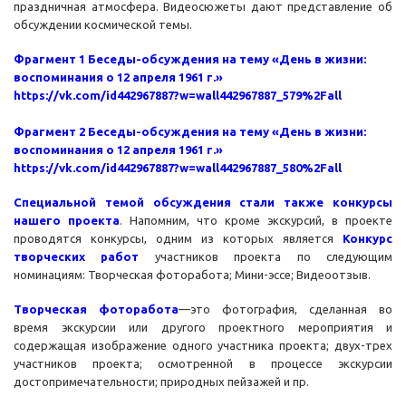
праздничная атмосфера. Видеосюжеты дают представление об
обсуждении космической темы.
Фрагмент 1 Беседы-обсуждения на тему «День в жизни:
воспоминания о 12 апреля 1961 г.»
https://vk.com/id442967887?w=wall442967887_579%2Fall
Фрагмент 2 Беседы-обсуждения на тему «День в жизни:
воспоминания о 12 апреля 1961 г.»
https://vk.com/id442967887?w=wall442967887_580%2Fall
Специальной темой обсуждения стали также конкурсы
нашего проекта
. Напомним, что кроме экскурсий, в проекте
проводятся конкурсы, одним из которых является
Конкурс
творческих работ
участников проекта по следующим
номинациям: Творческая фоторабота; Мини-эссе; Видеоотзыв.
Творческая фоторабота
—это фотография, сделанная во
время экскурсии или другого проектного мероприятия и
содержащая изображение одного участника проекта; двух-трех
участников проекта; осмотренной в процессе экскурсии
достопримечательности; природных пейзажей и пр.