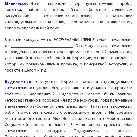
Мини-эссе.
Эссе в переводе с французского—опыт, проба,
попытка, набросок, очерк. Это небольшое сочинение-
рассуждение, сочинение-размышление, выражающее
индивидуальные впечатления, соображения по конкретному
вопросу, определенной теме.
В нашем конкурсе—это ЭССЕ-РАЗМЫШЛЕНИЕ «Мои впечатления
от _____________________________» Это могут быть впечатления
от увиденных интересных достопримечательностей, памятников,
услышанной и узнанной новой информации, от новых людей, с
которыми познакомились в проекте, о конкретной экскурсии, о
проекте в целом и т.д.
Видеоотзыв
—это устная форма выражения индивидуальных
впечатлений от увиденного, услышанного и узнанного в процессе
проектных мероприятий. Видеоотзыв может быть записан
непосредственно в процессе или после экскурсии, пока полученные
впечатления наиболее сильны, живы, ярки! Тематика творческих
работ может быть связана с содержанием проекта: Интересные
места родного города; Мой Волгоград; Встреча с молодостью;
Социальный проект в лицах; Я – волонтер проекта; Мои
впечатления от экскурсии; Подружились в проекте.
Предусмотрена и Свободная тема в рамках проблематики