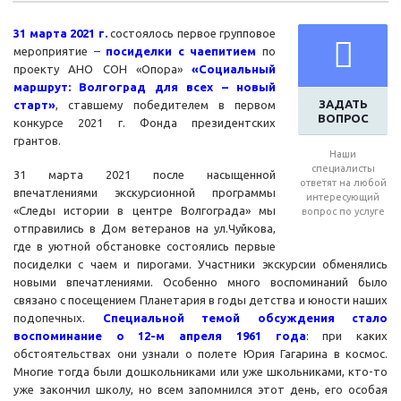
31 марта 2021 г.
состоялось первое групповое
мероприятие –
посиделки с чаепитием
по
проекту АНО СОН «Опора»
«Социальный
маршрут: Волгоград для всех – новый
ЗАДАТЬ
старт»
, ставшему победителем в первом
ВОПРОС
конкурсе 2021 г. Фонда президентских
грантов.
Наши
специалисты
31 марта 2021 после насыщенной
ответят на любой
впечатлениями экскурсионной программы
интересующий
«Следы истории в центре Волгограда» мы
вопрос по услуге
отправились в Дом ветеранов на ул.Чуйкова,
где в уютной обстановке состоялись первые
посиделки с чаем и пирогами. Участники экскурсии обменялись
новыми впечатлениями. Особенно много воспоминаний было
связано с посещением Планетария в годы детства и юности наших
подопечных.
Специальной темой обсуждения стало
воспоминание о 12-м апреля 1961 года
: при каких
обстоятельствах они узнали о полете Юрия Гагарина в космос.
Многие тогда были дошкольниками или уже школьниками, кто-то
уже закончил школу, но всем запомнился этот день, его особая