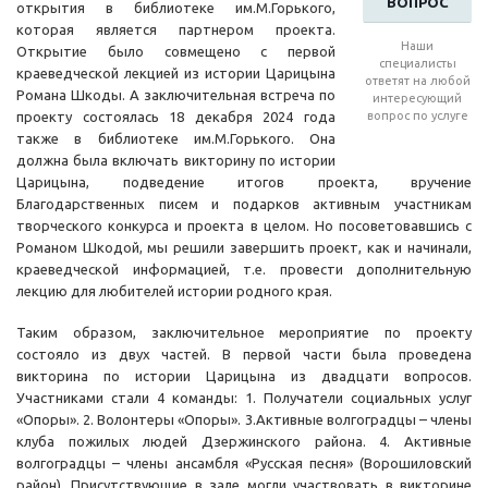
ВОПРОС
открытия в библиотеке им.М.Горького,
которая является партнером проекта.
Наши
Открытие было совмещено с первой
специалисты
краеведческой лекцией из истории Царицына
ответят на любой
Романа Шкоды. А заключительная встреча по
интересующий
проекту состоялась 18 декабря 2024 года
вопрос по услуге
также в библиотеке им.М.Горького. Она
должна была включать викторину по истории
Царицына, подведение итогов проекта, вручение
Благодарственных писем и подарков активным участникам
творческого конкурса и проекта в целом. Но посоветовавшись с
Романом Шкодой, мы решили завершить проект, как и начинали,
краеведческой информацией, т.е. провести дополнительную
лекцию для любителей истории родного края.
Таким образом, заключительное мероприятие по проекту
состояло из двух частей. В первой части была проведена
викторина по истории Царицына из двадцати вопросов.
Участниками стали 4 команды: 1. Получатели социальных услуг
«Опоры». 2. Волонтеры «Опоры». 3.Активные волгоградцы – члены
клуба пожилых людей Дзержинского района. 4. Активные
волгоградцы – члены ансамбля «Русская песня» (Ворошиловский
район). Присутствующие в зале могли участвовать в викторине