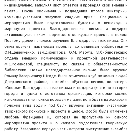
индивидуально, заполняя лист ответов и проверяя свои знания и
память. После окончания и подведения итогов викторины
команды-участники получили сладкие призы. Специально к
мероприятию были подготовлены буклеты о пешеходных
маршрутах проекта, Благодарственные письма и подарки
активным участникам творческого конкурса и проекта в целом.
Поэтому далее началось вручение Благодарственных писем. Они
были вручены партнерам проекта: сотрудникам библиотеки –
О.И.Дейниченко, зам.директора; О.М. Маруга, гл.библиотекарю
отдела внешних коммуникаций и проектной деятельности;
М.С.Романовой, специалисту по связям с общественностью
библиотеки. Позже Благодарственное письмо было вручено
Роману Валерьевичу Шкоде. Были отмечены клуб пожилых людей
Дзержинского района, ансамбль «Русская песня», волонтеры
«Опоры». Благодарственные письма и подарки (книги по истории
города и сумки с логотипом организации, которые можно
использовать не только посещая магазин, но и брать на экскурсии,
положив туда воду и пр.) были вручены активным участникам
творческого конкурса и проекта в целом. Особо была отмечена
Любовь Францевна К., которая не пропустила ни одного
мероприятия проекта и о каждом подготовила творческую
работу. Завершило первую часть встречи выступление ансамбля