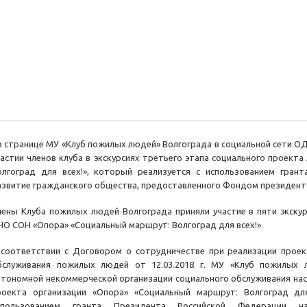
а странице МУ «Клуб пожилых людей» Волгограда в социальной сети
частии членов клуба в экскурсиях третьего этапа социального проек
олгоград для всех!», который реализуется с использованием гран
азвитие гражданского общества, предоставленного Фондом президентс
лены Клуба пожилых людей Волгограда приняли участие в пяти экскур
НО СОН «Опора» «Социальный маршрут: Волгоград для всех!».
 соответствии с Договором о сотрудничестве при реализации проек
бслуживания пожилых людей от 12.03.2018 г. МУ «Клуб пожилых 
втономной некоммерческой организации социального обслуживания нас
роекта организации «Опора» «Социальный маршрут: Волгоград для
спользованием гранта Президента Российской Федерации н