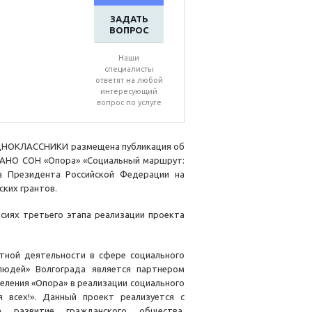
ЗАДАТЬ
ВОПРОС
Наши
специалисты
ответят на любой
интересующий
вопрос по услуге
 ОДНОКЛАССНИКИ размещена публикация об
та АНО СОН «Опора» «Социальный маршрут:
та Президента Российской Федерации на
ких грантов.
сиях третьего этапа реализации проекта
тной деятельности в сфере социального
людей» Волгограда является партнером
еления «Опора» в реализации социального
 всех!». Данный проект реализуется с
а развитие гражданского общества,