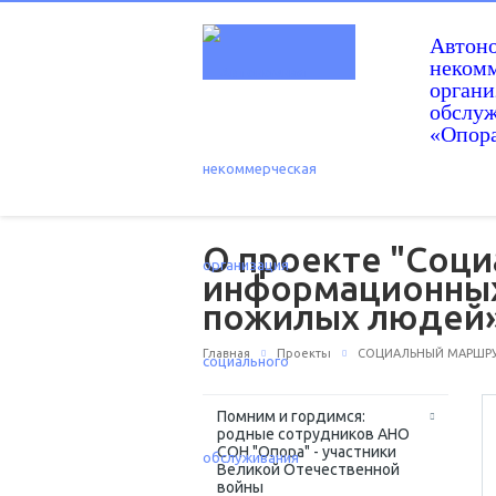
Автон
некомм
орган
обслу
«Опор
О проекте "Соци
информационных 
пожилых людей
Главная
Проекты
СОЦИАЛЬНЫЙ МАРШРУТ
Помним и гордимся:
родные сотрудников АНО
СОН "Опора" - участники
Великой Отечественной
войны