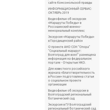
сайте Комсомольской правды
ИНФОРМАЦИОННЫЙ СЕРВИС:
ОКТЯБРЬ 2019
Видеофильм об экскурсии
«Маршруты Победы» в
Россошинский военно-
мемориальный комплекс
Экскурсия «Маршруты Победы»
в Городищенский район
О проекте АНО СОН "Опора"
"Социальный маршрут:
Волгоград для всех!" размещена
информация на федеральном
портале - Открытые НКО.
Для известного российского
журнала «Благотворительность
в России» подготовлена статья
о социальном проекте
организации
Видеофильм об экскурсии в
Волгоградский региональный
ботанический сад
Экскурсия в ГУ Волгоградский
региональный ботанический сад