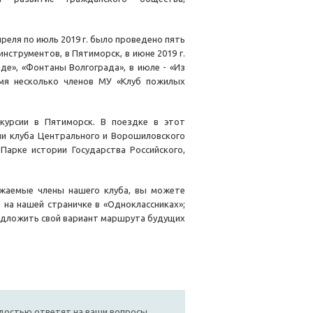
реля по июль 2019 г. было проведено пять
нструментов, в Пятиморск, в июне 2019 г.
де», «Фонтаны Волгограда», в июле - «Из
мя несколько членов МУ «Клуб пожилых
скурсии в Пятиморск. В поездке в этот
ли клуба Центрального и Ворошиловского
Парке истории Государства Российского,
ажаемые члены нашего клуба, вы можете
на нашей страничке в «Одноклассниках»;
предложить свой вариант маршрута будущих
достью ответят на ваши вопросы,