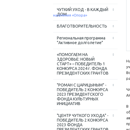
ЧУТКИЙ УХОД - В КАЖДЫЙ
ДОМ
БЛАГОТВОРИТЕЛЬНОСТЬ
Региональная программа
"Активное долголетие"
«ПОМОГАЕМ НА
ЗДОРОВЬЕ: НОВЫЙ
Н
СТАРТ» – ПОБЕДИТЕЛЬ 1
у
КОНКУРСА 2024 г. ФОНДА
В
ПРЕЗИДЕНТСКИХ ГРАНТОВ
р
"РОМАН С ЦАРИЦЫНЫМ" -
ПОБЕДИТЕЛЬ 2 КОНКУРСА
Ч
2023 ПРЕЗИДЕНТСКОГО
А
ФОНДА КУЛЬТУРНЫХ
ИНИЦИАТИВ
В
о
"ЦЕНТР ЧУТКОГО УХОДА" -
а
ПОБЕДИТЕЛЬ 2 КОНКУРСА
п
2023 ФОНДА
ПРЕЗИДЕНТСКИХ ГРАНТОВ
и