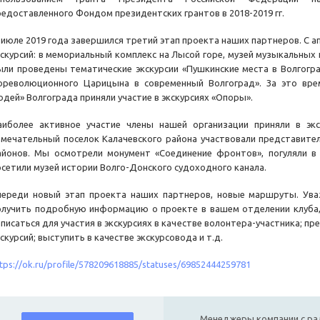
редоставленного Фондом президентских грантов в 2018-2019 гг.
 июле 2019 года завершился третий этап проекта наших партнеров. С ап
кскурсий: в мемориальный комплекс на Лысой горе, музей музыкальных и
ыли проведены тематические экскурсии «Пушкинские места в Волгогра
ореволюционного Царицына в современный Волгоград». За это вре
юдей» Волгограда приняли участие в экскурсиях «Опоры».
аиболее активное участие члены нашей организации приняли в эк
амечательный поселок Калачевского района участвовали представите
айонов. Мы осмотрели монумент «Соединение фронтов», погуляли в 
осетили музей истории Волго-Донского судоходного канала.
переди новый этап проекта наших партнеров, новые маршруты. Ув
олучить подробную информацию о проекте в вашем отделении клуба, 
аписаться для участия в экскурсиях в качестве волонтера-участника; 
скурсий; выступить в качестве экскурсовода и т.д.
tps://ok.ru/profile/578209618885/statuses/69852444259781
Менеджеры компании с ра